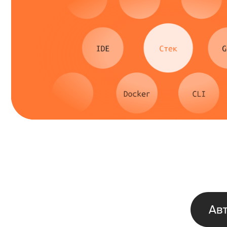
Magnit OMNI
9+
Delivery Club
лет опыта
ИВИ
Head of QA
{