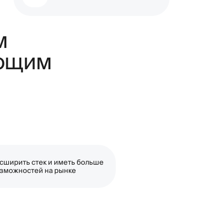
и иметь больше
 рынке
атизировать тесты API
нтеграционные и e2e-тесты