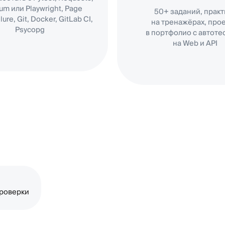
и
рс подойдёт ручным
овщикам и начинающим
автоматизаторам