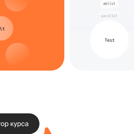
Я много 
процессы
автомати
разработ
ручным 
автомати
и с упор
Даниил