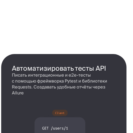
ю фреймворка Pytest и библиотеки
. Создавать удобные отчёты через
ь отчётность по результатам