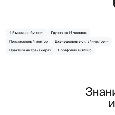
4,5 месяца обучения
Группа до 14 человек
Персональный ментор
Еженедельные онлайн-встречи
Практика на тренажёрах
Портфолио в GitHub
Знания 
из 
Ментор из топовой
компании будет
Испо