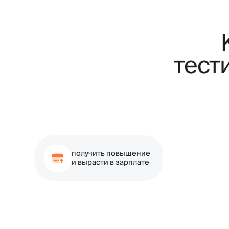
Есл
получить повышение
и вырасти в зарплате
Н
Писать код на Python
Понимать синтаксис Python и архитектуру кода,