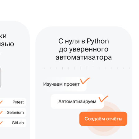
С нуля в Python
до уверенного
автоматизатора
поможем на каждом этапе
обучения, начиная с основ Python
до подготовки портфолио на GitHub