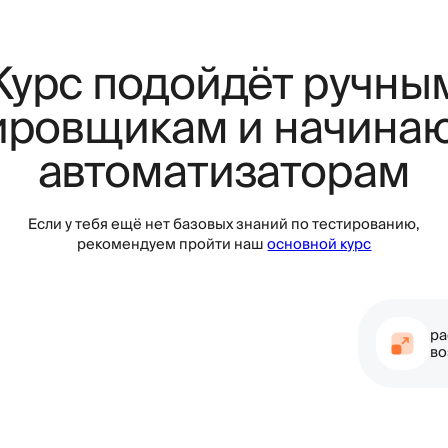
и у тебя ещё нет базовых знаний по тестированию,
рекомендуем пройти наш
основной курс
расширить стек 
возможностей на
а курсе мы научим
Работать с базами данных
Автом
через код
Писать и