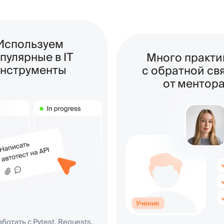
ные в IT
Много практики
ументы
с обратной связью
от ментора
с Pytest, Requests,
Playwright, Page
50+ заданий, практика
t, Docker, GitLab CI,
на тренажёрах, проекты
ycopg
в портфолио с автотестами
на Web и API