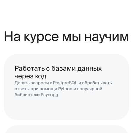
с помощь
Делать запросы к PostgreSQL и обрабатывать
Requests
ответы при помощи Python и популярной
Allure
библиотеки Psycopg
Автоматизировать тесты UI
Тестировать интерфейсы при помощи Selenium
или Playwright, использовать паттерн
проектирования Page Object и скриншот-тесты
Выстраивать процесс
автоматизации
Запускать тесты в GitLab CI и создават