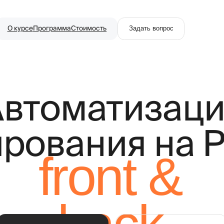
се
Программа
Стоимость
Задать вопрос
томатизация
ования на Pyt
front &
}
back
писаться на курс
Начать бесплатно