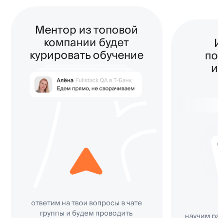
курировать обучение
популяр
инстр
ответим на твои вопросы в чате
группы и будем проводить
научим работать 
еженедельные вебинары
Selenium или 
Object, Allure, Gi
Ps