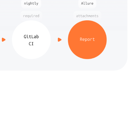
лет выстраивал в командах
, обучал сотрудников
зации и на основе своего опыта
ал этот курс — он поможет
тестировщикам освоить
зацию, на понятном языке
ом на практику
}