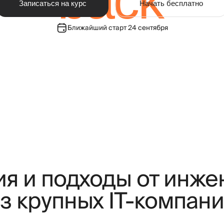
Ближайший старт 24 сентября
и подходы от инженеро
крупных IT-компаний
льзуем