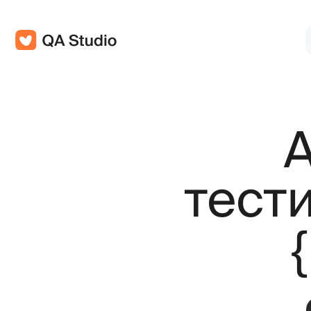
О кур
Ав
тестир
{
За